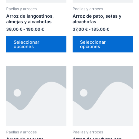
pueden
pu
Paellas y arroces
Paellas y arroces
elegir
ele
Arroz de langostinos,
Arroz de pato, setas y
en
en
almejas y alcachofas
alcachofas
la
la
38,00
€
-
190,00
€
37,00
€
-
185,00
€
página
pá
Seleccionar
Seleccionar
de
de
opciones
opciones
producto
pr
Rango
Rango
Este
Es
de
de
producto
pr
precios:
precios:
desde
tiene
desde
tie
35,00 €
31,00 €
múltiples
múl
hasta
hasta
variantes.
var
175,00 €
155,00 €
Las
La
opciones
op
se
se
pueden
pu
Paellas y arroces
Paellas y arroces
elegir
ele