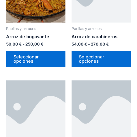
Las
La
opciones
op
se
se
pueden
pu
Paellas y arroces
Paellas y arroces
elegir
ele
Arroz de bogavante
Arroz de carabineros
en
en
50,00
€
-
250,00
€
54,00
€
-
270,00
€
la
la
página
pá
Seleccionar
Seleccionar
opciones
opciones
de
de
producto
pr
Rango
Rango
Este
Es
de
de
producto
pr
precios:
precios:
desde
tiene
desde
tie
38,00 €
37,00 €
múltiples
múl
hasta
hasta
variantes.
var
190,00 €
185,00 €
Las
La
opciones
op
se
se