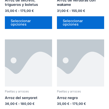
Arroz de secreto,
Arroz de verduras con
en
en
trigueros y boletus
wakame
la
la
35,00
€
-
175,00
€
31,00
€
-
155,00
€
página
pá
Seleccionar
Seleccionar
de
de
opciones
opciones
producto
pr
Rango
Rango
Este
Es
de
de
producto
pr
precios:
precios:
desde
tiene
desde
tie
36,00 €
35,00 €
múltiples
múl
hasta
hasta
variantes.
var
180,00 €
175,00 €
Las
La
opciones
op
se
se
pueden
pu
Paellas y arroces
Paellas y arroces
elegir
ele
Arroz del senyoret
Arroz negro
en
en
36,00
€
-
180,00
€
35,00
€
-
175,00
€
la
la