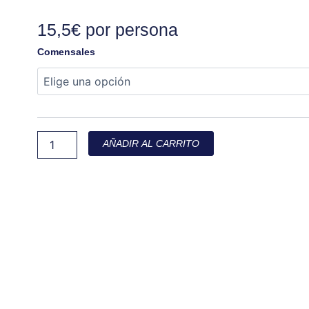
15,5€ por persona
Arroz
Comensales
de
verduras
con
wakame
cantidad
AÑADIR AL CARRITO